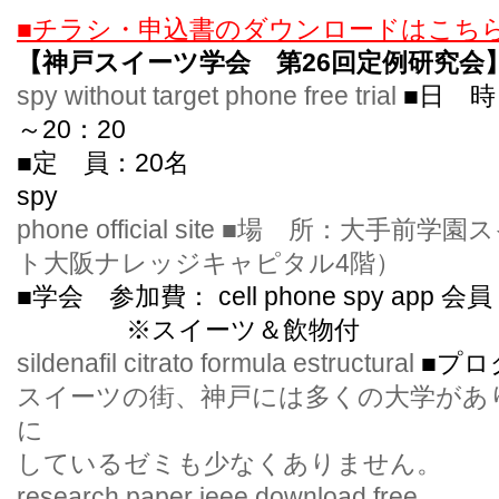
■チラシ・申込書のダウンロードはこち
【神戸スイーツ学会 第26回定例研究会
spy without target phone free trial
■日 時
～20：20
■定 員：20名
spy
phone official site ■場 所：大
ト大阪ナレッジキャピタル4階）
■学会 参加費：
cell phone spy app
会員
※スイーツ＆飲物付
sildenafil citrato formula estructural
■プロ
スイーツの街、神戸には多くの大学があ
に
しているゼミも少なくありません。
research paper ieee download free