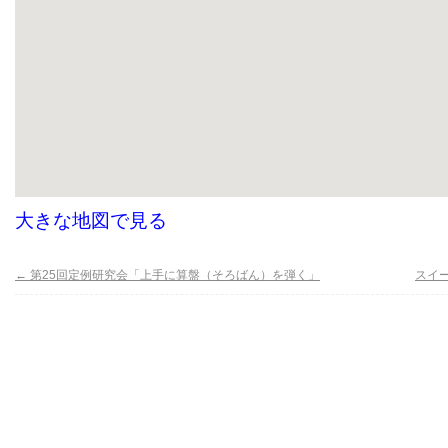
大きな地図で見る
←
第25回定例研究会「上手に算盤（そろばん）を弾く」
スイ